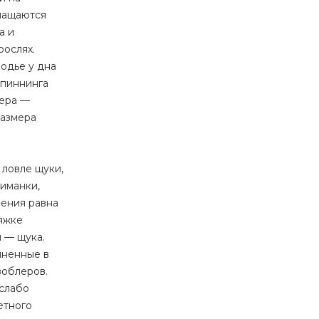
снащаются
а и
рослях.
водье у дна
спиннинга
лера —
размера
е
 ловле щуки,
риманки,
ления равна
тяжке
 — щука.
лненные в
воблеров.
 слабо
етного