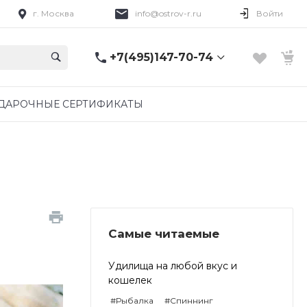
г. Москва
info@ostrov-r.ru
Войти
+7(495)147-70-74
+7(495)147-70-74
ДАРОЧНЫЕ СЕРТИФИКАТЫ
г. Москва
ежедневно 08:00-
20:00
info@ostrov-r.ru
Самые читаемые
Удилища на любой вкус и
кошелек
#Рыбалка
#Спиннинг