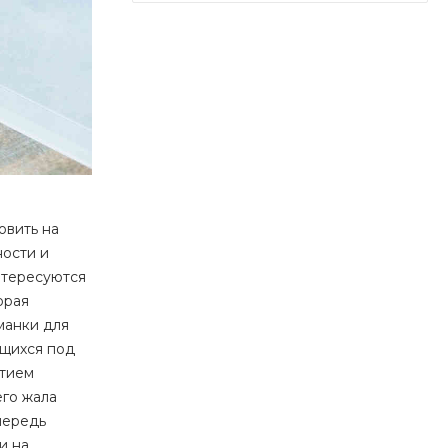
овить на
ости и
нтересуются
орая
манки для
ющихся под
ытием
его жала
чередь
и на