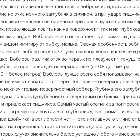
 являются силиконовые твистеры и виброхвосты, которые о
рие крючка немного заглубляя в силикон, а при ударе хищник
епляйки — уловистые приманки при ловле щуки в сильных за
 позволяющая ловить как на поверхности, так и на глубоко
ипам и видам. Воблеры — это искусственные приманки для 
им видом имитируют рыбку, малька. Главная особенность воб
аставляет воблер нырять. От угла наклона лопатки к леске и 
дке. Воблеры различаются во-первых по плавучести: тонущи
бления при проводке: поверхностные (от 0.5 до 1 метра)
т 3 и более метров) Воблеры лучше всего себя показывают на
орые не имеют лопаток: Попперы Попперы — поверхностные п
о исключительно поверхностный воблер. Глубина его заглуб
оздана полость (углубление) с отверстиями по бокам. При по
 и привлекает хищников. Самый частый охотник за попперами
и с погремушкой внутри Это глубоководные приманки, выпо
ва двойника, а вот лопасти нет — это их главное отличие от 
пастная приманка. Стоит отметить неординарную игру, очень
которых случая значительно более успешно любого менее зам