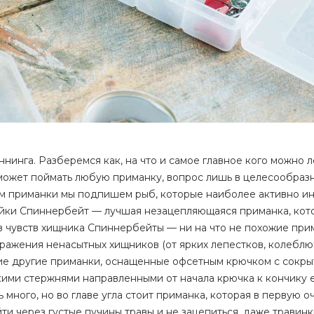
нинга. Разберемся как, на что и самое главное кого можно л
ожет поймать любую приманку, вопрос лишь в целесообразн
м приманки мы подпишем рыб, которые наиболее активно и
йки Спиннербейт — лучшая незацепляющаяся приманка, кот
ов чувств хищника Спиннербейты — ни на что не похожие при
ражения ненасытных хищников (от ярких лепестков, колебл
гие другие приманки, оснащенные офсетным крючком с сокр
ими стержнями направленными от начала крючка к кончику 
много, но во главе угла стоит приманка, которая в первую о
и через густые пучины травы и не зацепиться, даже травинк