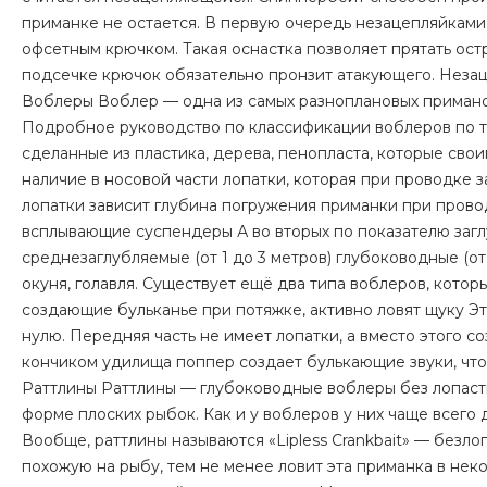
приманке не остается. В первую очередь незацепляйками
офсетным крючком. Такая оснастка позволяет прятать ост
подсечке крючок обязательно пронзит атакующего. Незац
Воблеры Воблер — одна из самых разноплановых приманок,
Подробное руководство по классификации воблеров по т
сделанные из пластика, дерева, пенопласта, которые сво
наличие в носовой части лопатки, которая при проводке з
лопатки зависит глубина погружения приманки при прово
всплывающие суспендеры А во вторых по показателю заглу
среднезаглубляемые (от 1 до 3 метров) глубоководные (о
окуня, голавля. Существует ещё два типа воблеров, кот
создающие бульканье при потяжке, активно ловят щуку Эт
нулю. Передняя часть не имеет лопатки, а вместо этого с
кончиком удилища поппер создает булькающие звуки, что
Раттлины Раттлины — глубоководные воблеры без лопаст
форме плоских рыбок. Как и у воблеров у них чаще всего д
Вообще, раттлины называются «Lipless Crankbait» — безло
похожую на рыбу, тем не менее ловит эта приманка в не