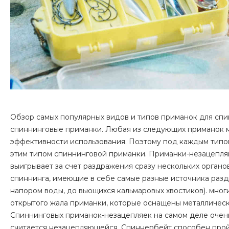
Обзор самых популярных видов и типов приманок для спин
спиннинговые приманки. Любая из следующих приманок м
эффективности использования. Поэтому под каждым типо
этим типом спиннинговой приманки. Приманки-незацепля
выигрывает за счет раздражения сразу нескольких орган
спиннинга, имеющие в себе самые разные источника разд
напором воды, до вьющихся кальмаровых хвостиков). мно
открытого жала приманки, которые оснащены металлическ
Спиннинговых приманок-незацепляек на самом деле очень 
считается незацепляющейся. Спиннербейт способен пройт