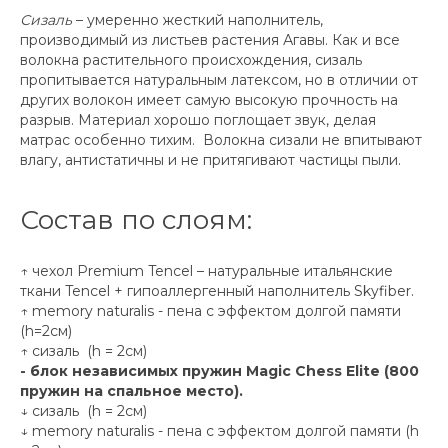
Сизаль
– умеренно жесткий наполнитель,
производимый из листьев растения Агавы. Как и все
волокна растительного происхождения, сизаль
пропитывается натуральным латексом, но в отличии от
других волокон имеет самую высокую прочность на
разрыв. Материал хорошо поглощает звук, делая
матрас особенно тихим. Волокна сизали не впитывают
влагу, антистатичны и не притягивают частицы пыли.
Состав по слоям:
↑ чехол Premium Tencel – натуральные итальянские
ткани Tencel + гипоаллергенный наполнитель Skyfiber.
↑ memory naturalis - пена с эффектом долгой памяти
(h=2см)
↑ cизаль (h = 2см)
- блок независимых пружин Magic Chess Elite (800
пружин на спальное место).
↓ cизаль (h = 2см)
↓ memory naturalis - пена с эффектом долгой памяти (h