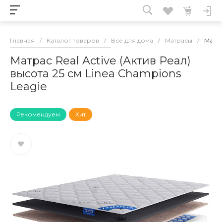
Главная
/
Каталог товаров
/
Всё для дома
/
Матрасы
/
Матра
Матрас Real Active (Актив Реал)
высота 25 см Linea Champions
Leagie
Рекомендуем
Хит