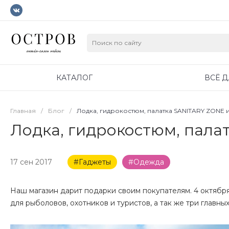
КАТАЛОГ
ВСЁ 
Главная
/
Блог
/
Лодка, гидрокостюм, палатка SANITARY ZONE 
Лодка, гидрокостюм, пала
17 сен 2017
#Гаджеты
#Одежда
Наш магазин дарит подарки своим покупателям. 4 октябр
для рыболовов, охотников и туристов, а так же три главных