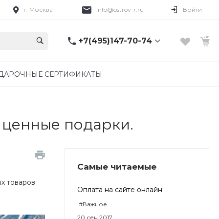
г. Москва
info@ostrov-r.ru
Войти
+7(495)147-70-74
+7(495)147-70-74
ДАРОЧНЫЕ СЕРТИФИКАТЫ
г. Москва
ежедневно 08:00-
20:00
info@ostrov-r.ru
 ценные подарки.
Самые читаемые
х товаров
Оплата на сайте онлайн
#Важное
20 сен 2017