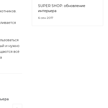
SUPER SHOP: обновление
интерьера
хотников.
6 сен 2017
вливается
льзоваться
рый и нужно
ещаются всё
а
рьера
Открываем новые вершины с
Regatta