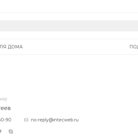
ДЛЯ ДОМА
ПО
жер
геев
80-90
no-reply@intecweb.ru