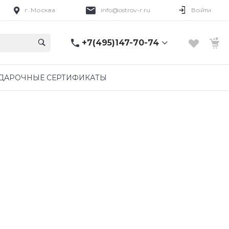
г. Москва
info@ostrov-r.ru
Войти
+7(495)147-70-74
+7(495)147-70-74
ДАРОЧНЫЕ СЕРТИФИКАТЫ
г. Москва
ежедневно 08:00-
20:00
info@ostrov-r.ru